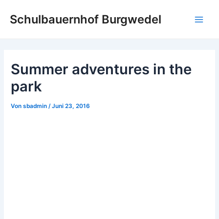
Zum
Schulbauernhof Burgwedel
Inhalt
Main
springen
Men
Summer adventures in the
park
Von
sbadmin
/
Juni 23, 2016